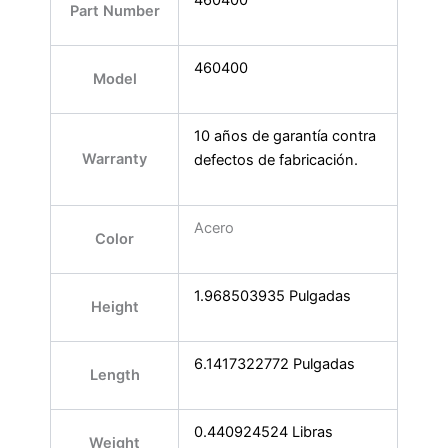
Part Number
460400
Model
10 años de garantía contra
Warranty
defectos de fabricación.
Acero
Color
1.968503935 Pulgadas
Height
6.1417322772 Pulgadas
Length
0.440924524 Libras
Weight