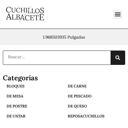
Ir
al
contenido
1.968503935 Pulgadas
Buscar
Categorías
BLOQUES
DE CARNE
DE MESA
DE PESCADO
DE POSTRE
DE QUESO
DE UNTAR
REPOSACUCHILLOS