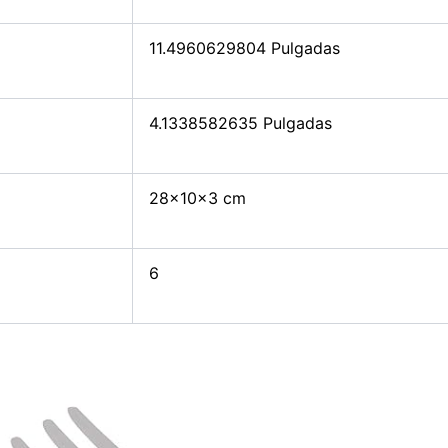
11.4960629804 Pulgadas
4.1338582635 Pulgadas
28x10x3 cm
6