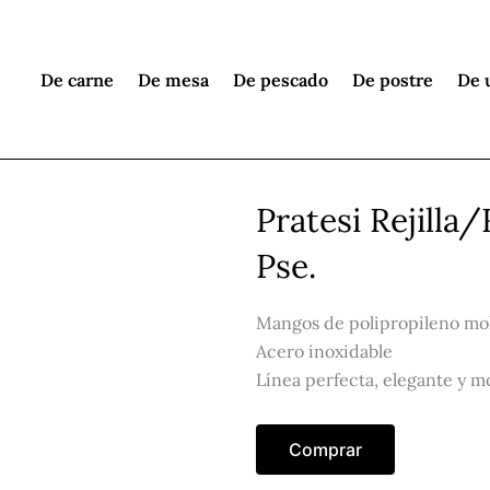
De carne
De mesa
De pescado
De postre
De 
Pratesi Rejill
Pse.
Mangos de polipropileno mo
Acero inoxidable
Línea perfecta, elegante y 
Comprar