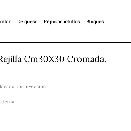
untar
De queso
Reposacuchillos
Bloques
a/Rejilla Cm30X30 Cromada.
ldeado por inyección
moderna