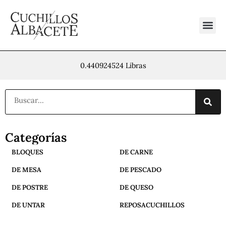
Ir
al
contenido
0.440924524 Libras
Buscar
Categorías
BLOQUES
DE CARNE
DE MESA
DE PESCADO
DE POSTRE
DE QUESO
DE UNTAR
REPOSACUCHILLOS