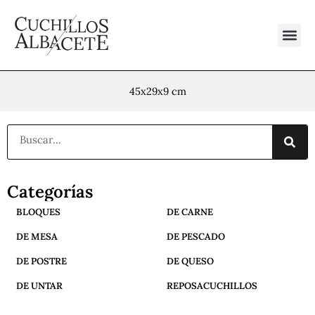
Ir
al
contenido
45x29x9 cm
Buscar
Categorías
BLOQUES
DE CARNE
DE MESA
DE PESCADO
DE POSTRE
DE QUESO
DE UNTAR
REPOSACUCHILLOS