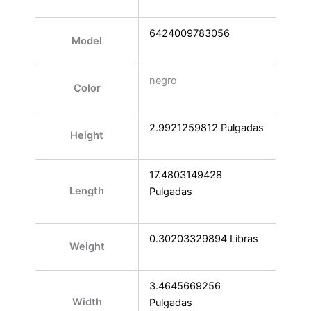
6424009783056
Model
negro
Color
2.9921259812 Pulgadas
Height
17.4803149428
Length
Pulgadas
0.30203329894 Libras
Weight
3.4645669256
Width
Pulgadas