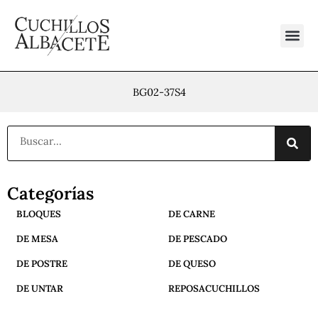
Ir
al
contenido
BG02-37S4
Buscar
Categorías
BLOQUES
DE CARNE
DE MESA
DE PESCADO
DE POSTRE
DE QUESO
DE UNTAR
REPOSACUCHILLOS