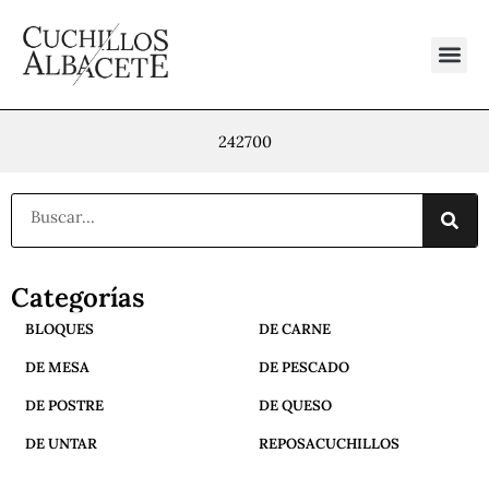
Ir
al
contenido
242700
Buscar
Categorías
BLOQUES
DE CARNE
DE MESA
DE PESCADO
DE POSTRE
DE QUESO
DE UNTAR
REPOSACUCHILLOS