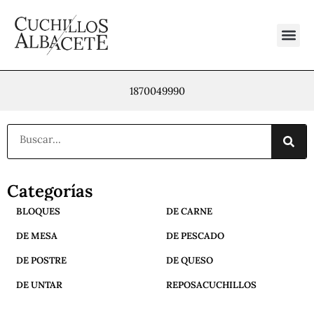
Ir
al
contenido
1870049990
Buscar
Categorías
BLOQUES
DE CARNE
DE MESA
DE PESCADO
DE POSTRE
DE QUESO
DE UNTAR
REPOSACUCHILLOS