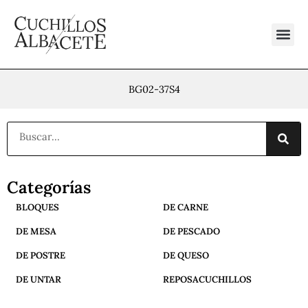
Ir
al
contenido
BG02-37S4
Buscar
Categorías
BLOQUES
DE CARNE
DE MESA
DE PESCADO
DE POSTRE
DE QUESO
DE UNTAR
REPOSACUCHILLOS