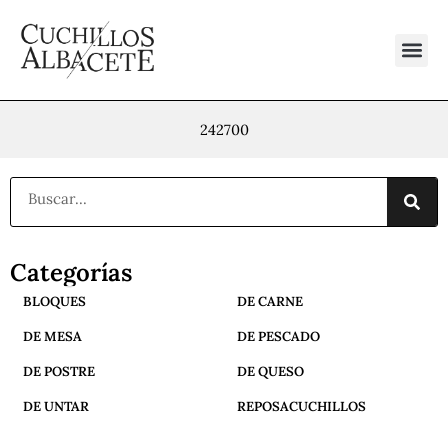
Ir
al
contenido
242700
Buscar
Categorías
BLOQUES
DE CARNE
DE MESA
DE PESCADO
DE POSTRE
DE QUESO
DE UNTAR
REPOSACUCHILLOS