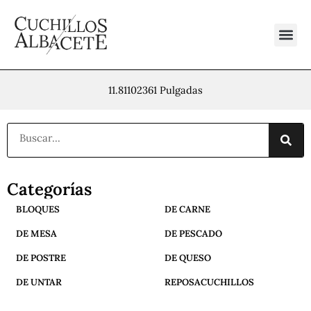
Ir
al
contenido
11.81102361 Pulgadas
Buscar
Categorías
BLOQUES
DE CARNE
DE MESA
DE PESCADO
DE POSTRE
DE QUESO
DE UNTAR
REPOSACUCHILLOS