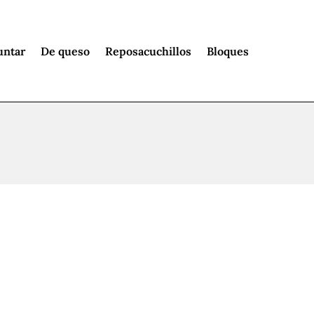
untar
De queso
Reposacuchillos
Bloques