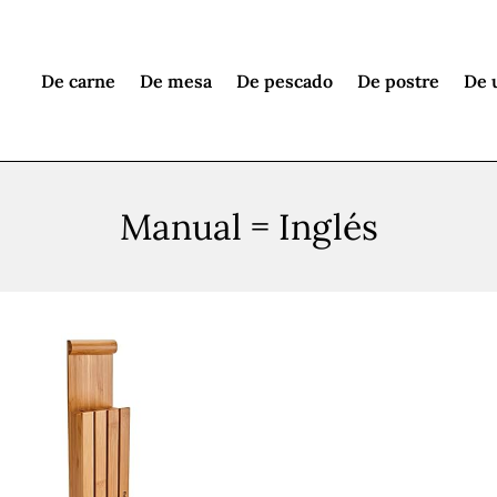
De carne
De mesa
De pescado
De postre
De 
Manual = Inglés