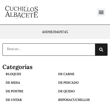
Ir
al
contenido
4009839409745
Buscar
Categorías
BLOQUES
DE CARNE
DE MESA
DE PESCADO
DE POSTRE
DE QUESO
DE UNTAR
REPOSACUCHILLOS