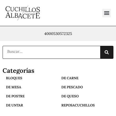
Ir
al
contenido
4000530572325
Buscar
Categorías
BLOQUES
DE CARNE
DE MESA
DE PESCADO
DE POSTRE
DE QUESO
DE UNTAR
REPOSACUCHILLOS