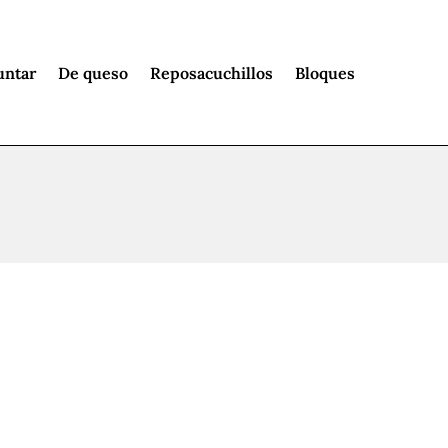
untar
De queso
Reposacuchillos
Bloques