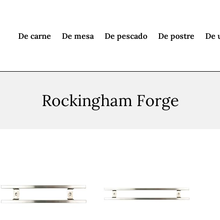
De carne
De mesa
De pescado
De postre
De 
Rockingham Forge