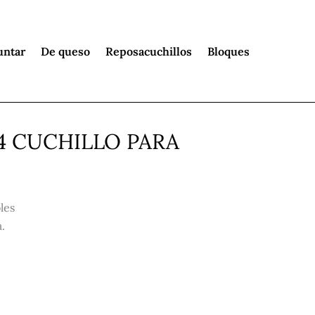
untar
De queso
Reposacuchillos
Bloques
34 CUCHILLO PARA
les
.