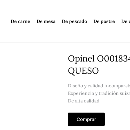
De carne
De mesa
De pescado
De postre
De 
Opinel O0018
QUESO
Diseño y calidad incomparab
Experiencia y tradición suiza
De alta calidad
Comprar