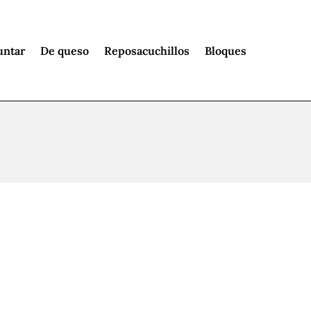
untar
De queso
Reposacuchillos
Bloques