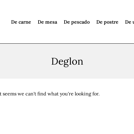
De carne
De mesa
De pescado
De postre
De 
Deglon
It seems we can't find what you're looking for.